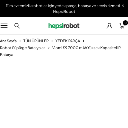
Tüm ev temizlik robotları için yedek parça, batarya ve servis hizmeti -
HepsiRobot
0
Ana Sayfa
TÜM ÜRÜNLER
YEDEK PARÇA
Robot Süpürge Bataryaları
Viomi S9 7000 mAh Yüksek Kapasiteli Pil
Batarya
Popüler