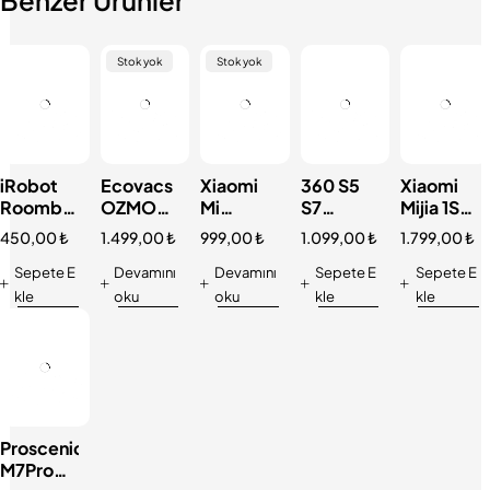
Benzer Ürünler
Stok yok
Stok yok
iRobot
Ecovacs
Xiaomi
360 S5
Xiaomi
Roomba
OZMO
Mi
S7
Mijia 1S
Filtre
610 901
Vacuum
Orijinal
Pil
450,00
₺
1.499,00
₺
999,00
₺
1.099,00
₺
1.799,00
₺
Yuvası
902
Mop 1C
Kapasite
Batarya
batarya
2600mA
Pil
Sepete E
Devamını
Devamını
Sepete E
Sepete E
Pil
Batarya
kle
oku
oku
kle
kle
Batarya
Proscenic
M7Pro