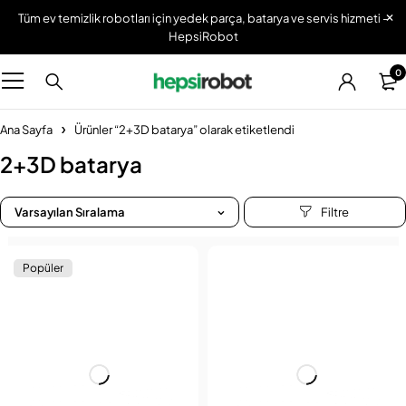
Tüm ev temizlik robotları için yedek parça, batarya ve servis hizmeti -
HepsiRobot
0
Ana Sayfa
Ürünler “2+3D batarya” olarak etiketlendi
2+3D batarya
Varsayılan Sıralama
Popüler