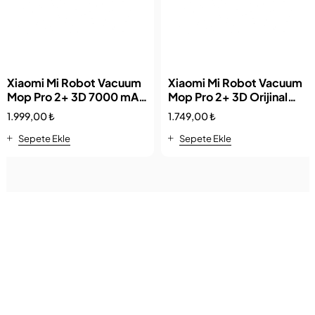
Xiaomi Mi Robot Vacuum
Xiaomi Mi Robot Vacuum
Mop Pro 2+ 3D 7000 mAh
Mop Pro 2+ 3D Orijinal
Pil Batarya
Kapasite Pil Batarya
1.999,00
₺
1.749,00
₺
Sepete Ekle
Sepete Ekle