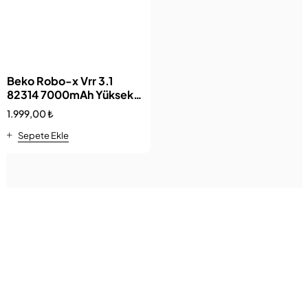
Beko Robo-x Vrr 3.1
82314 7000mAh Yüksek
Kapasite Pil Batarya
1.999,00
₺
Sepete Ekle